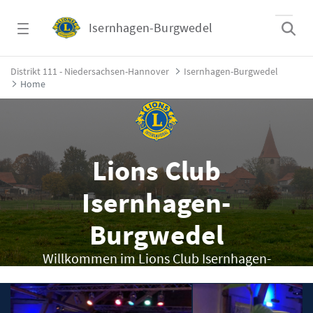
Zum Hauptinhalt springen
Isernhagen-Burgwedel
Home - Isernhagen-Burgwedel
Distrikt 111 - Niedersachsen-Hannover
Isernhagen-Burgwedel
Home
Lions Club
Isernhagen-
Burgwedel
Willkommen im Lions Club Isernhagen-
Burgwedel