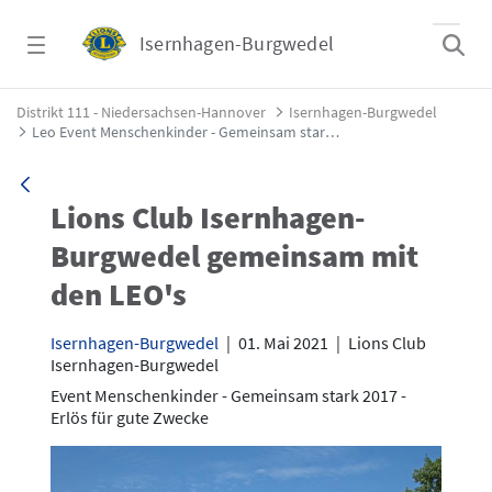
Zum Hauptinhalt springen
Isernhagen-Burgwedel
Leo Event Menschenkinder - Gemeinsam sta
Distrikt 111 - Niedersachsen-Hannover
Isernhagen-Burgwedel
Leo Event Menschenkinder - Gemeinsam stark 2017
Lions Club Isernhagen-
Burgwedel gemeinsam mit
den LEO's
Isernhagen-Burgwedel
|
01. Mai 2021
|
Lions Club
Isernhagen-Burgwedel
Event Menschenkinder - Gemeinsam stark 2017 -
Erlös für gute Zwecke